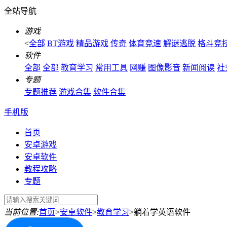
全站导航
游戏
<
全部
BT游戏
精品游戏
传奇
体育竞速
解谜逃脱
格斗竞
软件
全部
全部
教育学习
常用工具
网赚
图像影音
新闻阅读
社
专题
专题推荐
游戏合集
软件合集
手机版
首页
安卓游戏
安卓软件
教程攻略
专题
当前位置:
首页
>
安卓软件
>
教育学习
>
躺着学英语软件