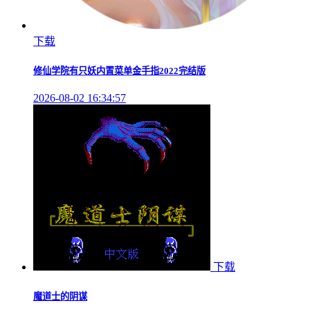
下载
修仙学院有只妖内置菜单金手指2022完结版
2026-08-02 16:34:57
下载
魔道士的阴谋