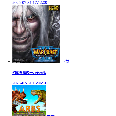
2026-07-31 17:12:09
下载
幻想曹操传一万无cd版
2026-07-31 16:46:56