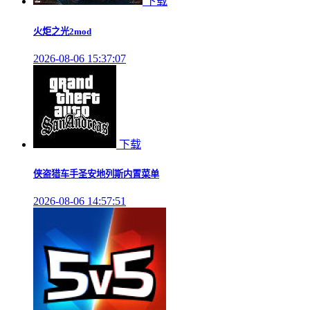
下载
火炬之光2mod
2026-08-06 15:37:07
下载
侠盗猎车手圣安地列斯内置菜单
2026-08-06 14:57:51