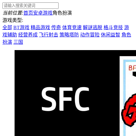
当前位置:
首页
安卓游戏
角色扮演
游戏类型:
全部
BT游戏
精品游戏
传奇
体育竞速
解谜逃脱
格斗竞技
游
戏辅助
经营养成
飞行射击
策略塔防
动作冒险
休闲益智
角色
扮演
三国