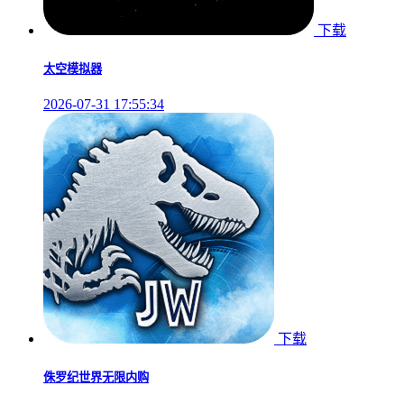
下载
太空模拟器
2026-07-31 17:55:34
下载
侏罗纪世界无限内购