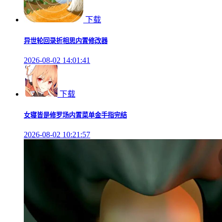
下载
异世轮回录折相思内置修改器
2026-08-02 14:01:41
下载
女寝皆是修罗场内置菜单金手指完结
2026-08-02 10:21:57