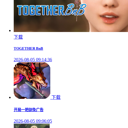
下载
TOGETHER BnB
2026-08-05 09:14:36
下载
开局一把剑免广告
2026-08-05 09:06:05