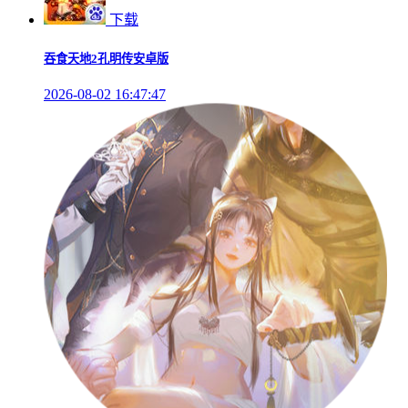
下载
吞食天地2孔明传安卓版
2026-08-02 16:47:47