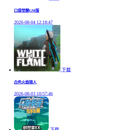
口袋觉醒GM版
2026-08-04 12:18:47
下载
白色火焰猎人
2026-08-03 10:57:46
下载