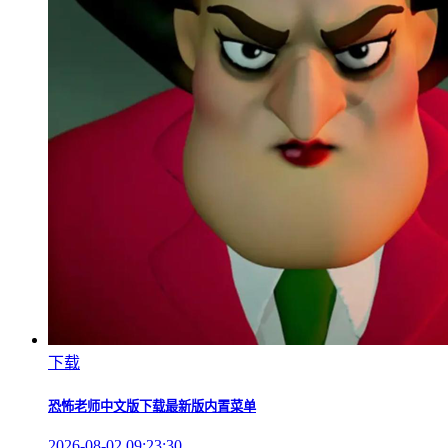
下载
恐怖老师中文版下载最新版内置菜单
2026-08-02 09:23:30