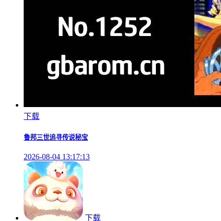
下载
鲁邦三世追寻传说秘宝
2026-08-04 13:17:13
下载