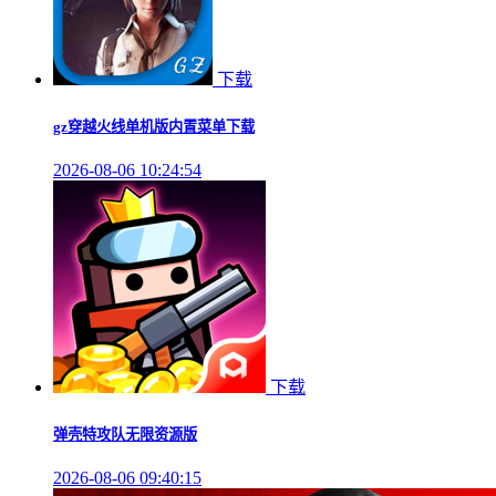
下载
gz穿越火线单机版内置菜单下载
2026-08-06 10:24:54
下载
弹壳特攻队无限资源版
2026-08-06 09:40:15