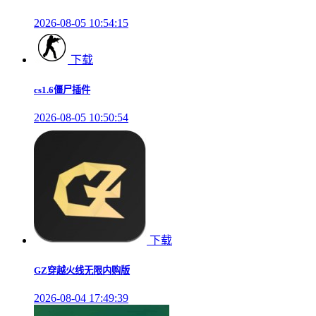
2026-08-05 10:54:15
下载
cs1.6僵尸插件
2026-08-05 10:50:54
下载
GZ穿越火线无限内购版
2026-08-04 17:49:39