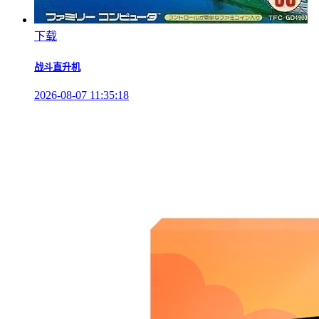
下载
战斗直升机
2026-08-07 11:35:18