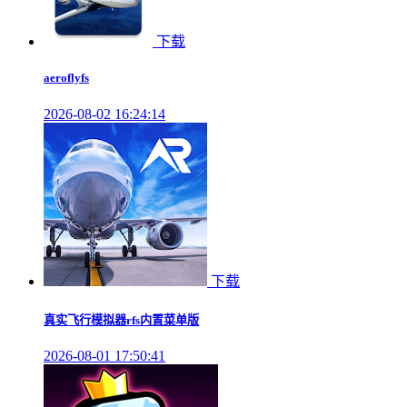
下载
aeroflyfs
2026-08-02 16:24:14
下载
真实飞行模拟器rfs内置菜单版
2026-08-01 17:50:41