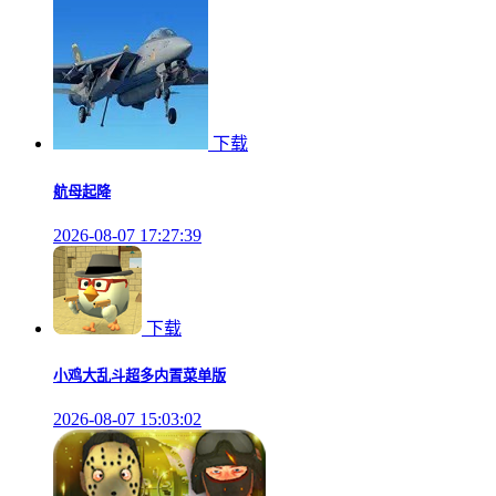
下载
航母起降
2026-08-07 17:27:39
下载
小鸡大乱斗超多内置菜单版
2026-08-07 15:03:02