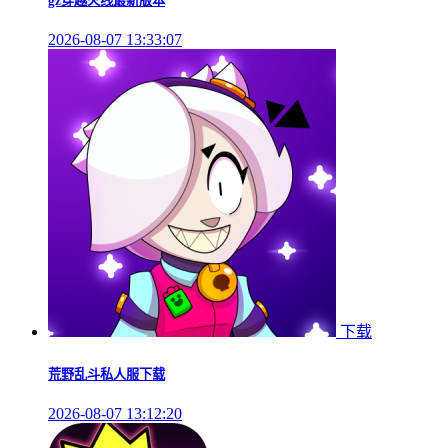
gz穿越火线最新版本
2026-08-07 13:33:07
下载
荒野乱斗私人服下载
2026-08-07 13:12:20