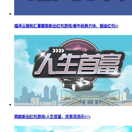
福泽云服和汇量聚能新出红包游戏(童年经典方块、掘金红包2)
两款新出红包游戏(人生首富、欢喜消消乐V7)