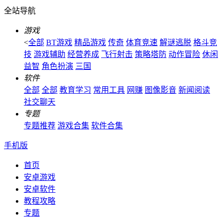
全站导航
游戏
<
全部
BT游戏
精品游戏
传奇
体育竞速
解谜逃脱
格斗竞
技
游戏辅助
经营养成
飞行射击
策略塔防
动作冒险
休闲
益智
角色扮演
三国
软件
全部
全部
教育学习
常用工具
网赚
图像影音
新闻阅读
社交聊天
专题
专题推荐
游戏合集
软件合集
手机版
首页
安卓游戏
安卓软件
教程攻略
专题