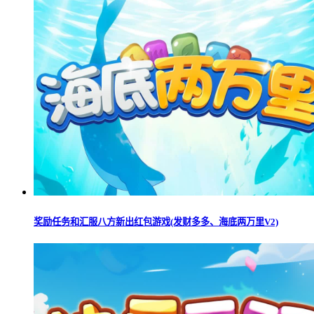
奖励任务和汇服八方新出红包游戏(发财多多、海底两万里V2)