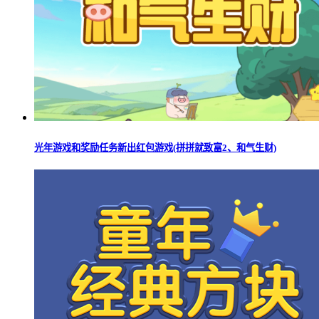
光年游戏和奖励任务新出红包游戏(拼拼就致富2、和气生财)