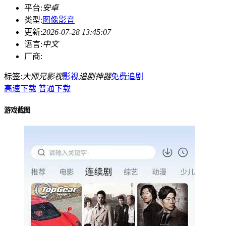
平台:
安卓
类型:
图像影音
更新:
2026-07-28 13:45:07
语言:
中文
厂商:
标签:
大师兄影视
影视
追剧神器
免费追剧
高速下载
普通下载
游戏截图