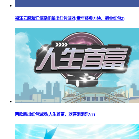
福泽云服和汇量聚能新出红包游戏(童年经典方块、掘金红包2)
两款新出红包游戏(人生首富、欢喜消消乐V7)