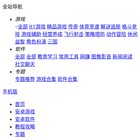
全站导航
游戏
<
全部
BT游戏
精品游戏
传奇
体育竞速
解谜逃脱
格斗竞
技
游戏辅助
经营养成
飞行射击
策略塔防
动作冒险
休闲
益智
角色扮演
三国
软件
全部
全部
教育学习
常用工具
网赚
图像影音
新闻阅读
社交聊天
专题
专题推荐
游戏合集
软件合集
手机版
首页
安卓游戏
安卓软件
教程攻略
专题