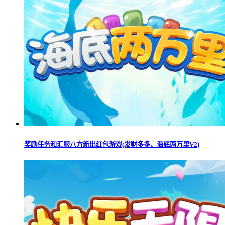
奖励任务和汇服八方新出红包游戏(发财多多、海底两万里V2)