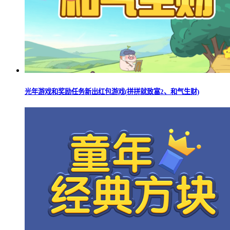
光年游戏和奖励任务新出红包游戏(拼拼就致富2、和气生财)