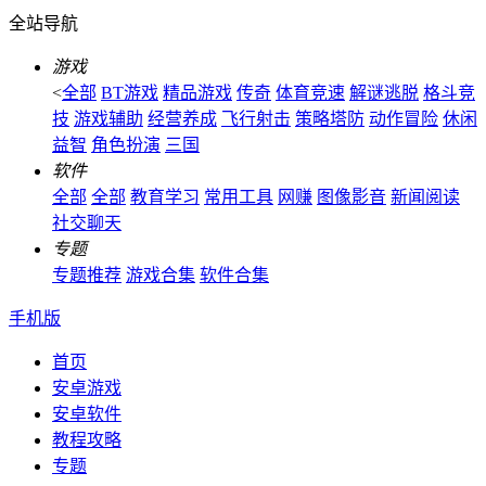
全站导航
游戏
<
全部
BT游戏
精品游戏
传奇
体育竞速
解谜逃脱
格斗竞
技
游戏辅助
经营养成
飞行射击
策略塔防
动作冒险
休闲
益智
角色扮演
三国
软件
全部
全部
教育学习
常用工具
网赚
图像影音
新闻阅读
社交聊天
专题
专题推荐
游戏合集
软件合集
手机版
首页
安卓游戏
安卓软件
教程攻略
专题