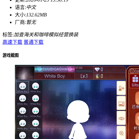
语言:
中文
大小:
132.62MB
厂商:
暂无
标签:
加查海关和咖啡
模拟
经营
换装
高速下载
普通下载
游戏截图