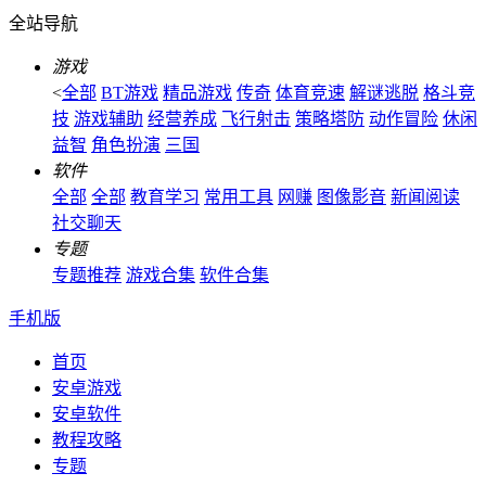
全站导航
游戏
<
全部
BT游戏
精品游戏
传奇
体育竞速
解谜逃脱
格斗竞
技
游戏辅助
经营养成
飞行射击
策略塔防
动作冒险
休闲
益智
角色扮演
三国
软件
全部
全部
教育学习
常用工具
网赚
图像影音
新闻阅读
社交聊天
专题
专题推荐
游戏合集
软件合集
手机版
首页
安卓游戏
安卓软件
教程攻略
专题