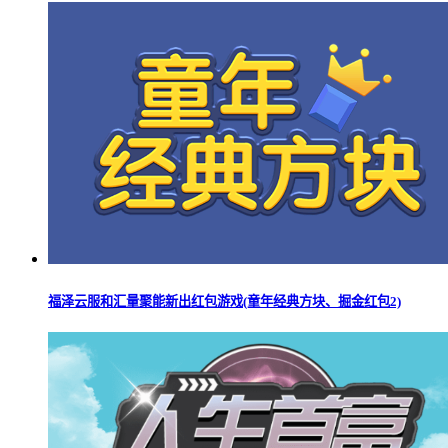
福泽云服和汇量聚能新出红包游戏(童年经典方块、掘金红包2)