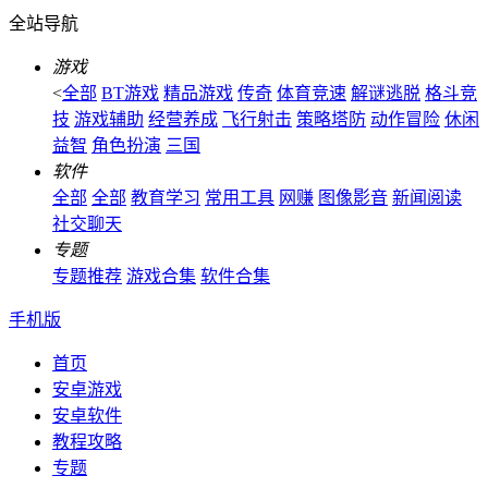
全站导航
游戏
<
全部
BT游戏
精品游戏
传奇
体育竞速
解谜逃脱
格斗竞
技
游戏辅助
经营养成
飞行射击
策略塔防
动作冒险
休闲
益智
角色扮演
三国
软件
全部
全部
教育学习
常用工具
网赚
图像影音
新闻阅读
社交聊天
专题
专题推荐
游戏合集
软件合集
手机版
首页
安卓游戏
安卓软件
教程攻略
专题