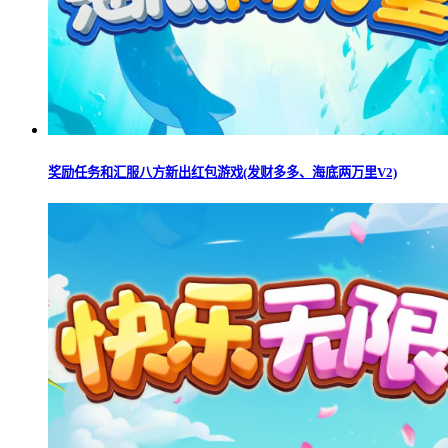
奖励任务和汇服八方新出红包游戏(发财多多、海底两万里V2)