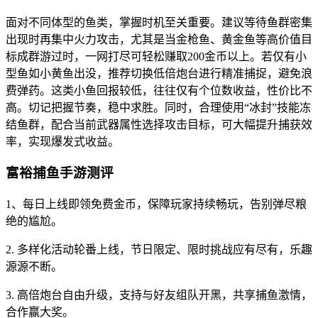
面对不同体型的鱼类，掌握时机至关重要。建议等待鱼群密集
出现时再集中火力攻击，尤其是当金枪鱼、黄金鱼等高价值目
标成群游过时，一网打尽可轻松赚取200金币以上。若仅有小
型鱼如小黄鱼出没，推荐切换低倍炮台进行精准捕捉，避免浪
费弹药。这类小鱼回报较低，往往仅有个位数收益，性价比不
高。切记把握节奏，稳中求胜。同时，合理使用“冰封”技能冻
结鱼群，配合当前武器属性选择攻击目标，可大幅提升捕获效
率，实现爆发式收益。
富裕捕鱼手游测评
1、每日上线即领免费金币，保障玩家持续畅玩，告别弹尽粮
绝的尴尬。
2. 多样化活动轮番上线，节日限定、限时挑战应有尽有，乐趣
源源不断。
3. 高倍炮台自由升级，支持与好友组队开黑，共享捕鱼激情，
合作赢大奖。