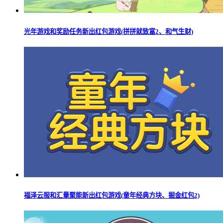
光年游戏和奖励任务新出红包游戏(拼拼就致富2、和气生财)
福泽云服和汇量聚能新出红包游戏(童年经典方块、掘金红包2)