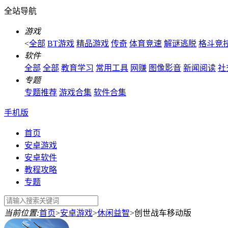
全站导航
游戏
<
全部
BT游戏
精品游戏
传奇
体育竞速
解谜逃脱
格斗竞
软件
全部
全部
教育学习
常用工具
网赚
图像影音
新闻阅读
社
专题
专题推荐
游戏合集
软件合集
手机版
首页
安卓游戏
安卓软件
教程攻略
专题
当前位置:
首页
>
安卓游戏
>
休闲益智
>
创世战车移动版