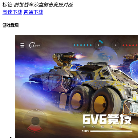
标签:
创世战车
沙盒
射击
竞技
对战
高速下载
普通下载
游戏截图