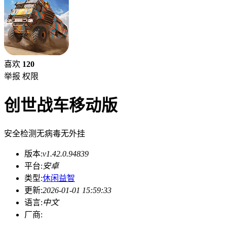
喜欢
120
举报
权限
创世战车移动版
安全检测
无病毒
无外挂
版本:
v1.42.0.94839
平台:
安卓
类型:
休闲益智
更新:
2026-01-01 15:59:33
语言:
中文
厂商: